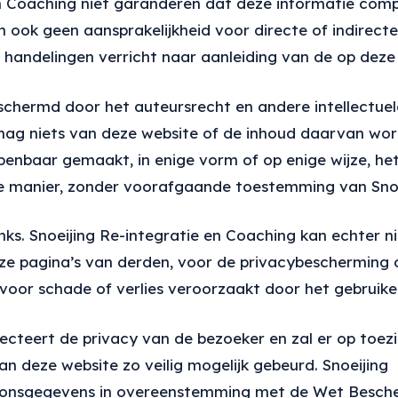
en Coaching niet garanderen dat deze informatie compl
 ook geen aansprakelijkheid voor directe of indirect
handelingen verricht naar aanleiding van de op deze 
schermd door het auteursrecht en andere intellectu
 mag niets van deze website of de inhoud daarvan wo
baar gemaakt, in enige vorm of op enige wijze, hetzi
e manier, zonder voorafgaande toestemming van Snoei
ks. Snoeijing Re-integratie en Coaching kan echter ni
 pagina’s van derden, voor de privacybescherming o
oor schade of verlies veroorzaakt door het gebruiken
pecteert de privacy van de bezoeker en zal er op toe
n deze website zo veilig mogelijk gebeurd. Snoeijing
rsoonsgegevens in overeenstemming met de Wet Besch