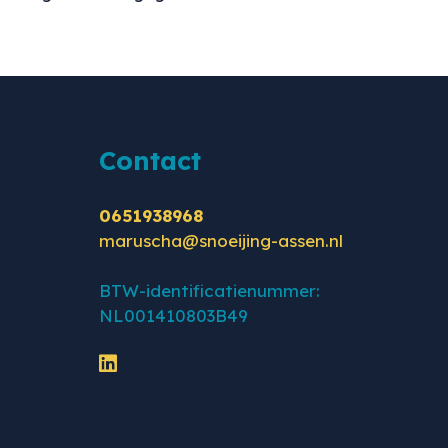
Contact
0651938968
maruscha@snoeijing-assen.nl
BTW-identificatienummer:
NL001410803B49