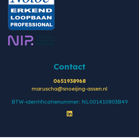
Contact
0651938968
maruscha@snoeijing-assen.nl
BTW-identificatienummer: NL001410803B49